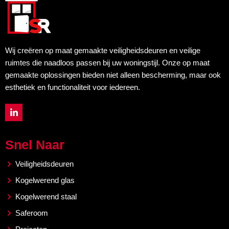
Wij creëren op maat gemaakte veiligheidsdeuren en veilige
ruimtes die naadloos passen bij uw woningstijl. Onze op maat
gemaakte oplossingen bieden niet alleen bescherming, maar ook
esthetiek en functionaliteit voor iedereen.
L
i
n
k
e
Snel Naar
d
i
Veiligheidsdeuren
n
-
Kogelwerend glas
i
n
Kogelwerend staal
Saferoom