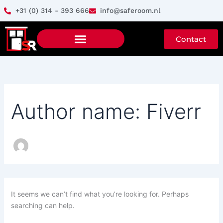
Search
Skip
+31 (0) 314 - 393 666
info@saferoom.nl
for:
to
content
Contact
Author name: Fiverr
It seems we can’t find what you’re looking for. Perhaps
searching can help.